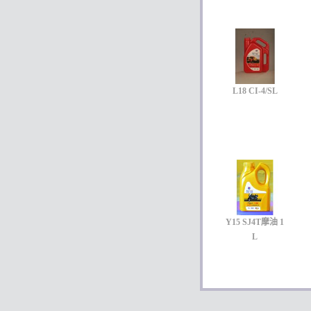
L18 CI-4/SL
Y15 SJ4T摩油 1
L